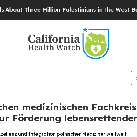
t Three Million Palestinians in the West Bank Liv
chen medizinischen Fachkreis
zur Förderung lebensrettende
ellenz und Integration polnischer Mediziner weltweit