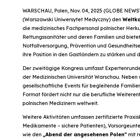
WARSCHAU, Polen, Nov. 04, 2025 (GLOBE NEW
(Warszawski Uniwersytet Medyczny) den
Weltko
die medizinisches Fachpersonal polnischer Herk
Rettungssanitäter und deren Familien und bietet
Notfallversorgung, Prävention und Gesundheitser
ihre Position in den Gastländern zu stärken und
Der zweitägige Kongress umfasst Expertenrunde
der Medizinischen Universität Warschau. Neben 
gesellschaftliche Events für begleitende Famil
Format fördert nicht nur die berufliche Weiter
polnischen Medizinern weltweit.
Weitere Aktivitäten umfassen zertifizierte Praxis
Medikamente – sichere Patienten
), Vorsorgeunt
wie den
„Abend der angesehenen Polen”
mit r