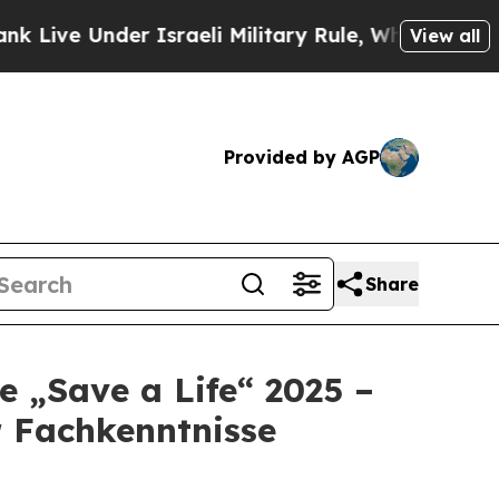
e Under Israeli Military Rule, Which Offers Them
View all
Provided by AGP
Share
e „Save a Life“ 2025 –
r Fachkenntnisse