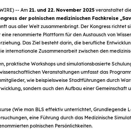
SWIRE) -- Am
21. und 22. November 2025
veranstaltet di
ngress der polnischen medizinischen Fachkreise „Sav
unft aus aller Welt zusammenbringt. Der Kongress richtet
 eine renommierte Plattform für den Austausch von Wissen
ziehung. Das Ziel besteht darin, die berufliche Entwicklun
 die internationale Zusammenarbeit zwischen den medizinis
n, praktische Workshops und simulationsbasierte Schulu
wissenschaftlichen Veranstaltungen umfasst das Program
ienmitglieder, wie beispielsweise Stadtführungen durch W
entwicklung, sondern auch den Aufbau einer Gemeinschaft
kurse (
Wie man BLS effektiv unterrichtet
,
Grundlegende L
ersuchungen, eine Führung durch das Medizinische Simula
enommierten polnischen Persönlichkeiten.