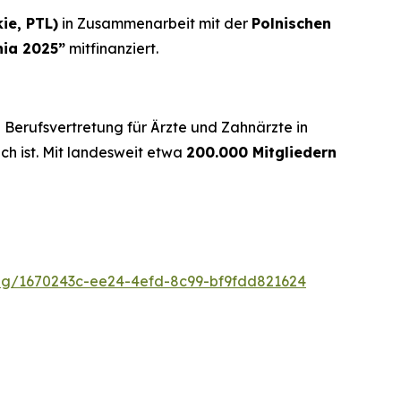
ie, PTL)
in Zusammenarbeit mit der
Polnischen
nia 2025”
mitfinanziert.
e Berufsvertretung für Ärzte und Zahnärzte in
ich ist. Mit landesweit etwa
200.000 Mitgliedern
g/1670243c-ee24-4efd-8c99-bf9fdd821624