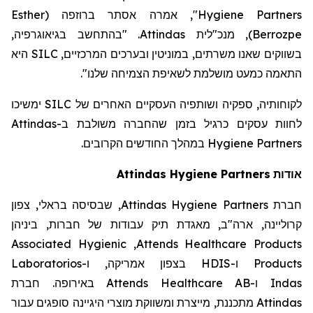
Esther
(
ברוזפה
", אמרה אסתר
Hygiene Partners
. "בהתחשב בגיאוגרפיה,
Attindas
, מנכ"לית
)
Berrozpe
היא
SILC
בשווקים שאנו משרתים, במוניטין ובערכים המרכזיים,
".
התאמה כמעט מושלמת לשאיפת הצמיחה שלנו
ימשיכו
SILC
לקוחותיה, ספקיה ושותפיה העסקיים האחרים של
Attindas
לחוות עסקים כרגיל בזמן שהחברה משולבת ב-
במהלך החודשים הקרובים.
Hygiene Partners
Attindas
Hygiene Partners
אודות
, שבסיסה בראלי, צפון
Attindas Hygiene Partners
חברת
קרוליינה, ארה"ב, מאגדת תיק עבודות של חברות, ביניהן
Associated Hygienic
,
Attends Healthcare Products
Laboratorios
בצפון אמריקה, ו-
HDIS
ו-
Products
באירופה. חברת
Attends Healthcare AB
ו-
Indas
מתכננת, מייצרת ומשווקת מוצרי היגיינה סופגים עבור
Attindas