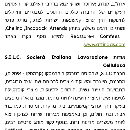
ארה"ב, קנדה, אירופה ושווקי יצוא ברחבי העולם. קווי העסקים
העיקריים של החברה כוללים חיתולים למבוגרים וחיתולים
לתינוקות דרך ערוצי קמעונאות, ישירות לצרכן, מותג פרטי
,
Chelino
,
Incopack
,
Attends
ומותגים ידועים משלה, ביניהן
. למידע נוסף בקרו באתר
Reassure
ו-
Comfees
.
www.attindas.com
S.I.L.C. Società Italiana Lavorazione
אודות
Cellulosa
חברת SILC, שבסיסה בטרסקור קרמסקו (קרמסקו - איטליה),
מתכננת, מייצרת ומשווקת מוצרים לבריחת שתן אצל מבוגרים,
תחבושות היגיינה נשית, חיתולים לתינוקות, מוצרי קוסמטיקה
לטיפוח אישי ומוצרי היגיינה לחיות מחמד. מוצרים אלה מופצים
בעיקר דרך ערוצי קמעונאיים, בתי מרקחת ומוסדות כמו בתי
אבות ובתי חולים, וכן באמצעות מכירות ישירות לצרכן וייצוא
ליותר מעשרים מדינות זרות. בנוסף לקווי מותג פרטיים רבים,