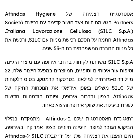
-
Attindas Hygiene
אסטרטגיית הצמיחה של
Societá
הגשימה היום צעד חשוב קדימה עם רכישת
Partners
.
Italiana Lavorazione Cellulosa (SILC S.p.A.)
, ורכשה את
SILC
חתמה על הסכם רכישת מניות עם
Attindas
כל מניות החברה המשפחתית בת ה-53
שנים.
משרתת לקוחות ברחבי אירופה עם מוצרי היגיינה
SILC S.p.A
22
וטיפוח עור איכותיים וסופגים, המיוצרים במפעל הייצור שלה,
מייל
דרום-מזרחית למילאנו,
בטרסקור
קרמסקו
. בסיס הלקוחות
משלים באופן אידיאלי את הנוכחות החזקה של
SILC
של
בצפון ובדרום אירופה, ופותח הזדמנויות חדשות
Attindas
לשרת ביעילות את שווקי אירופה והיצוא כאחד.
מתמקדת במילוי
Attindas
ב-
"האג'נדה האסטרטגית שלנו
הביקוש הגובר למוצרי היגיינה חיוניים בצפון אמריקה ובאירופה.
Attindas
ל-
SILC
היום האצנו את הצמיחה שלנו על ידי קבלת